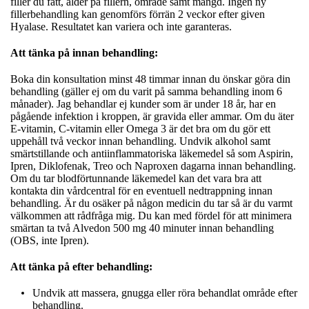
filler du fått, ålder på fillern, område samt mängd. Ingen ny
fillerbehandling kan genomförs förrän 2 veckor efter given
Hyalase. Resultatet kan variera och inte garanteras.
Att tänka på innan behandling:
Boka din konsultation minst 48 timmar innan du önskar göra din
behandling (gäller ej om du varit på samma behandling inom 6
månader). Jag behandlar ej kunder som är under 18 år, har en
pågående infektion i kroppen, är gravida eller ammar. Om du äter
E-vitamin, C-vitamin eller Omega 3 är det bra om du gör ett
uppehåll två veckor innan behandling. Undvik alkohol samt
smärtstillande och antiinflammatoriska läkemedel så som Aspirin,
Ipren, Diklofenak, Treo och Naproxen dagarna innan behandling.
Om du tar blodförtunnande läkemedel kan det vara bra att
kontakta din vårdcentral för en eventuell nedtrappning innan
behandling. Är du osäker på någon medicin du tar så är du varmt
välkommen att rådfråga mig. Du kan med fördel för att minimera
smärtan ta två Alvedon 500 mg 40 minuter innan behandling
(OBS, inte Ipren).
Att tänka på efter behandling:
Undvik att massera, gnugga eller röra behandlat område efter
behandling.