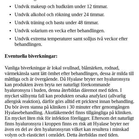
Undvik makeup och hudkräm under 12 timmar.
Undvik alkohol och rökning under 24 timmar.
Undvik träning och bastu under 48 timmar.
Undvik solarium en vecka efter behandlingen.
Undvik extrema temperaturer samt solljus två veckor efter
behandlingen.
Eventuella biverkningar:
Vanliga biverkningar är lokal svullnad, blåmärken, rodnad,
värmekänsla samt lätt ömhet efter behandlingen, dessa är milda till
måttliga och är övergående. Då Hyalase bryter ner hyaluronsyra
kan produkten även bryta ner naturligt förekommande
hyaluronsyra i huden, denna återbildas däremot med tiden. I
mycket sällsynta fall kan produkten orsaka anafylaxi (allvarlig
allergisk reaktion), därför görs alltid ett pricktest innan behandling.
Du bör även stanna på kliniken i 30 minuter efter genomgången
Hyalasebehandling. Akutläkemedel finns tillgängliga på kliniken.
En mycket liten risk för infektion föreligger. Eftersom det naturligt
finns hyaluronsyra i kroppen finns en risk att Hyalase bryter ner
även en del av den hyaluronsyran vilket kan resultera i minskad
volym och elasticitet i området. Detta återbildas med tiden.