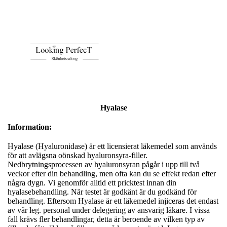
Hyalase
Information:
Hyalase (Hyaluronidase) är ett licensierat läkemedel som används
för att avlägsna oönskad hyaluronsyra-filler.
Nedbrytningsprocessen av hyaluronsyran pågår i upp till två
veckor efter din behandling, men ofta kan du se effekt redan efter
några dygn. Vi genomför alltid ett pricktest innan din
hyalasebehandling. När testet är godkänt är du godkänd för
behandling. Eftersom Hyalase är ett läkemedel injiceras det endast
av vår leg. personal under delegering av ansvarig läkare. I vissa
fall krävs fler behandlingar, detta är beroende av vilken typ av