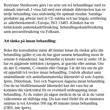
Restylane Skinbooster görs i en serie om två behandlingar med en
månads intervall. I vissa fall med mer uttalade ålderstecken kan en
tredje behandling vara nödvändig för optimalt resultat. Samtliga
produkter jag arbetar med är CE märkta och har högsta certifiering
av säkerhetskontroll i Europa, ISO 13485. Kliniken har en
heltäckande patientskadeförsäkring, behandlingsskadeförsäkring
samt ansvarsförsäkring via Folksam.
Att tänka på innan behandling:
Boka din konsultation minst 48 timmar innan du önskar göra din
behandling (gäller ej om du har gjort samma behandling inom de
senaste 6 månaderna). Jag behandlar ej kunder som är under 18 år,
har en pågående infektion i kroppen, är gravida eller ammar. Om
du äter E-vitamin, C-vitamin eller Omega 3 är det bra om du gör
ett uppehåll två veckor innan behandling. Undvik alkohol samt
smärtstillande och antiinflammatoriska läkemedel så som Aspirin,
Ipren, Diklofenak, Treo och Naproxen dagarna innan behandling.
Om du tar blodförtunnande läkemedel kan det vara bra att
kontakta din vårdcentral för en eventuell nedtrappning innan
behandling. Är du osäker på någon medicin du tar så är du varmt
välkommen att rådfråga mig. Du kan med fördel för att minimera
smärtan ta två Alvedon 500 mg 40 minuter innan behandling
(OBS, inte Ipren).